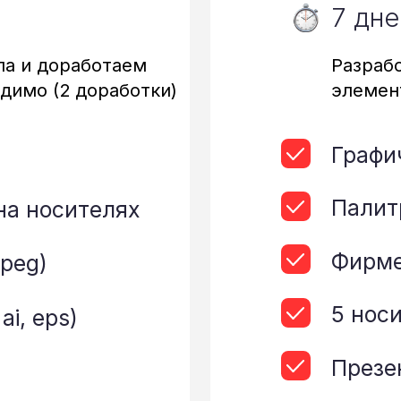
Палитра цвето
осителях
Фирменные ш
5 носителей н
ps)
Презентация
Посмотре
С