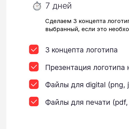
Презентация логотипа на н
Файлы для digital (png, jpeg)
Файлы для печати (pdf, ai, e
Посмотреть пример
Лого+фирменный стиль
За 14 рабочих дней разработаем узнаваемый
фирменный стиль, который будет работать