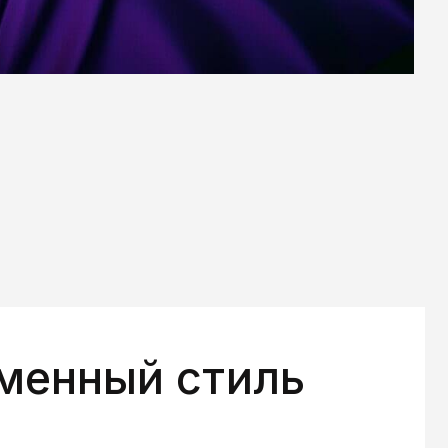
ый стиль
ор
нного стиля
лементы