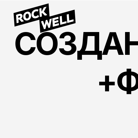
СОЗДАНИ
+Ф