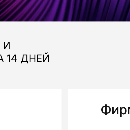
4 ДНЕЙ
Фирменн
7 дней
доработаем
Разработаем наб
(2 доработки)
элементов фирме
Графические э