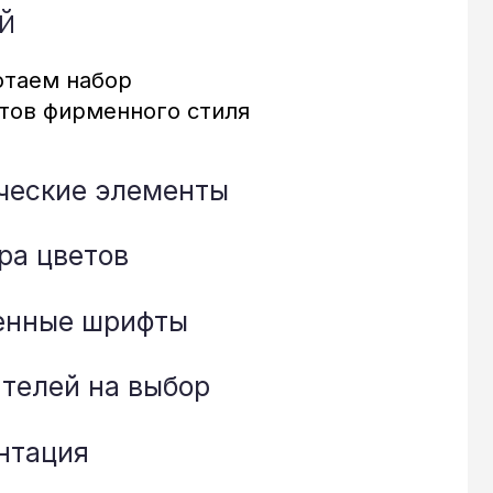
в
рифты
а выбор
ть пример
вязаться