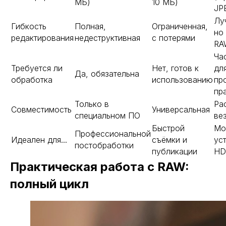
МБ)
10 МБ)
JP
Лу
Гибкость
Полная,
Ограниченная,
но
редактирования
недеструктивная
с потерями
RA
Ча
Требуется ли
Нет, готов к
дл
Да, обязательна
обработка
использованию
пр
пр
Только в
Рас
Совместимость
Универсальная
специальном ПО
ве
Быстрой
Мо
Профессиональной
Идеален для...
съёмки и
ус
постобработки
публикации
HD
Практическая работа с RAW:
полный цикл