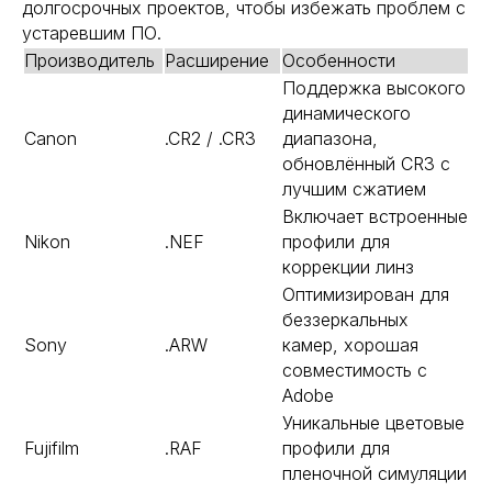
долгосрочных проектов, чтобы избежать проблем с
устаревшим ПО.
Производитель
Расширение
Особенности
Поддержка высокого
динамического
Canon
.CR2 / .CR3
диапазона,
обновлённый CR3 с
лучшим сжатием
Включает встроенные
Nikon
.NEF
профили для
коррекции линз
Оптимизирован для
беззеркальных
Sony
.ARW
камер, хорошая
совместимость с
Adobe
Уникальные цветовые
Fujifilm
.RAF
профили для
пленочной симуляции