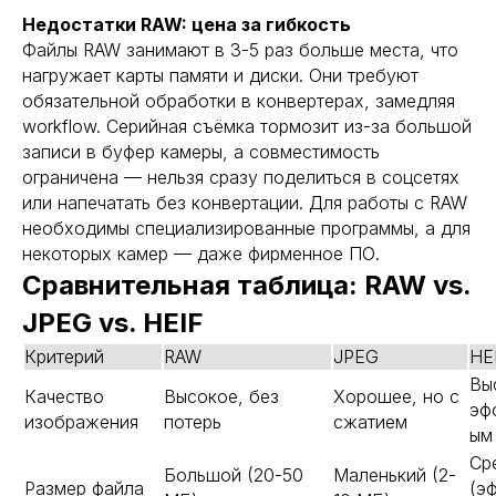
Недостатки RAW: цена за гибкость
Файлы RAW занимают в 3-5 раз больше места, что
нагружает карты памяти и диски. Они требуют
обязательной обработки в конвертерах, замедляя
workflow. Серийная съёмка тормозит из-за большой
записи в буфер камеры, а совместимость
ограничена — нельзя сразу поделиться в соцсетях
или напечатать без конвертации. Для работы с RAW
необходимы специализированные программы, а для
некоторых камер — даже фирменное ПО.
Сравнительная таблица: RAW vs.
JPEG vs. HEIF
Критерий
RAW
JPEG
HE
Вы
Качество
Высокое, без
Хорошее, но с
эф
изображения
потерь
сжатием
ым
Ср
Большой (20-50
Маленький (2-
Размер файла
(э