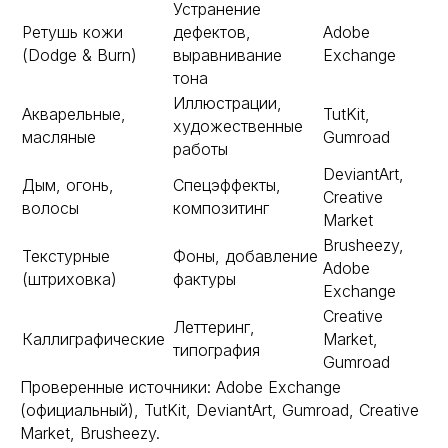
Устранение
Ретушь кожи
дефектов,
Adobe
(Dodge & Burn)
выравнивание
Exchange
тона
Иллюстрации,
Акварельные,
TutKit,
художественные
масляные
Gumroad
работы
DeviantArt,
Дым, огонь,
Спецэффекты,
Creative
волосы
композитинг
Market
Brusheezy,
Текстурные
Фоны, добавление
Adobe
(штриховка)
фактуры
Exchange
Creative
Леттеринг,
Каллиграфические
Market,
типография
Gumroad
Проверенные источники: Adobe Exchange
(официальный), TutKit, DeviantArt, Gumroad, Creative
Market, Brusheezy.