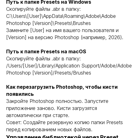
Путь к папке Presets на Windows
Скопируйте файлы .abr в папку:
C:\Users\[User]\AppData\Roaming\Adobe\Adobe
Photoshop [Version]\Presets\Brushes
Замените [User] на имя вашего пользователя и
[Version] на версию Photoshop (например, 2026).
Путь к папке Presets на macOS
Скопируйте файлы .abr в папку:
/Users/[User]/Library/Application Support/Adobe/Adobe
Photoshop [Version]/Presets/Brushes
Как перезагрузить Photoshop, чтобы кисти
появились
Закройте Photoshop полностью. Запустите
приложение заново. Кисти загрузятся
автоматически при старте.
Совет: Создайте резервную копию папки Presets
перед копированием новых файлов.
Управление библиотекой через Preset