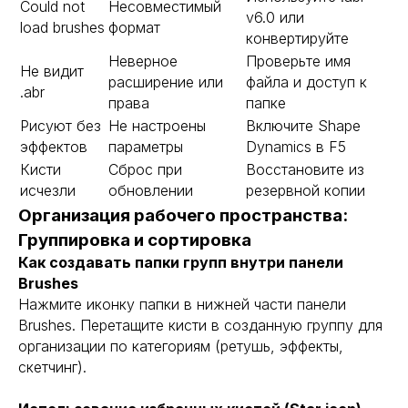
Could not
Несовместимый
v6.0 или
load brushes
формат
конвертируйте
Неверное
Проверьте имя
Не видит
расширение или
файла и доступ к
.abr
права
папке
Рисуют без
Не настроены
Включите Shape
эффектов
параметры
Dynamics в F5
Кисти
Сброс при
Восстановите из
исчезли
обновлении
резервной копии
Организация рабочего пространства:
Группировка и сортировка
Как создавать папки групп внутри панели
Brushes
Нажмите иконку папки в нижней части панели
Brushes. Перетащите кисти в созданную группу для
организации по категориям (ретушь, эффекты,
скетчинг).