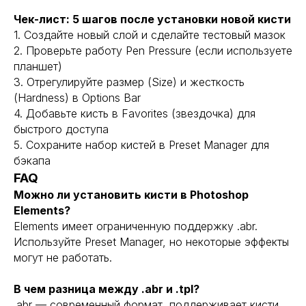
DPROFILE
Чек-лист: 5 шагов после установки новой кисти
1. Создайте новый слой и сделайте тестовый мазок
2. Проверьте работу Pen Pressure (если используете
VC.RU
планшет)
3. Отрегулируйте размер (Size) и жесткость
(Hardness) в Options Bar
TELEGRAM
4. Добавьте кисть в Favorites (звездочка) для
быстрого доступа
5. Сохраните набор кистей в Preset Manager для
Политика конфиденциальности
бэкапа
FAQ
Можно ли установить кисти в Photoshop
Elements?
Elements имеет ограниченную поддержку .abr.
Используйте Preset Manager, но некоторые эффекты
могут не работать.
В чем разница между .abr и .tpl?
.abr — современный формат, поддерживает кисти