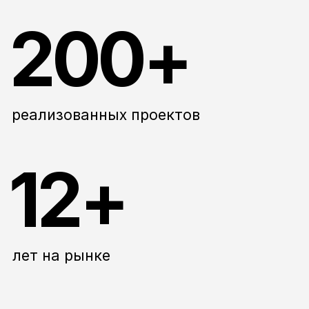
тенденций в сфере брендинга и предлагать
клиентам самые современные и
эффективные решения. Учиться и
развиваться для нас — это не просто
задача, а важная часть профессионального
роста.
Правильные решения для достижения
бизнес-целей
Каждый человек в нашей команде —
настоящий профессионал в своей области.
Благодаря многолетнему опыту и глубоким
знаниям, мы уверенно беремся за самые
сложные проекты. Наши специалисты не