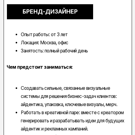
Работать в креативной паре: вместе с креатором
генерировать и разрабатывать идеи для будущих
айдентик и рекламных кампаний.​
Проводить дизайн-исследования и находить
инсайты: осуществлять визуальный конкурентный
анализ, изучать тренды, рынок, аудиторию,
предлагать визуальную стратегию.​
Презентовать идеи и концепции, аргументировать
свои решения.​
Что для нас важно:
Наличие в портфолио от 3-х и более сильных работ
в области айдентики.​
Продвинутый уровень владения пакетом Adobe,
Figma и Midjourney.​
Высокий уровень навыков в верстке и