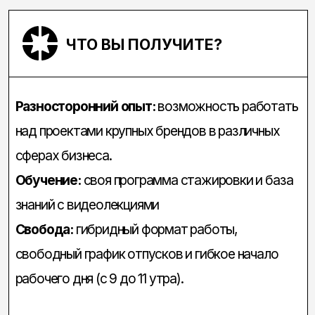
над проектами крупных брендов в различных
сферах бизнеса.​
Обучение:
своя программа стажировки и база
знаний с видеолекциями​
Свобода:
гибридный формат работы,
свободный график отпусков и гибкое начало
рабочего дня (с 9 до 11 утра).
Удобное расположение:
наш офис находится
рядом с метро Новаторская
Команда:
Несмотря на насыщенный рабочий
график, мы всегда находим время обсудить
параллельные проекты и обменяться идеями.​
Развитие:
возможность расти как вертикально,
так и горизонтально, пробуя себя в разных