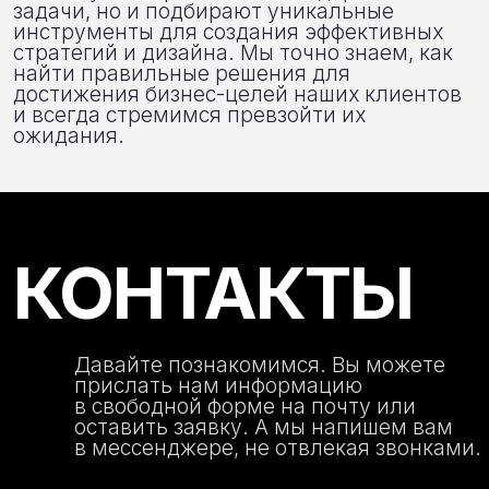
Почта
hello@rock-well.ru
Телефон
+7 495 178 00 91
ROCKWELL
BEHANCE
DPROFILE