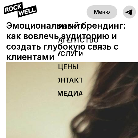
Меню
ПРОЕКТЫ
Эмоциональный брендинг:
АГЕНТСТВО
как вовлечь аудиторию и
создать глубокую связь с
УСЛУГИ
клиентами
ЦЕНЫ
КОНТАКТЫ
МЕДИА
WhatsApp
Telegram